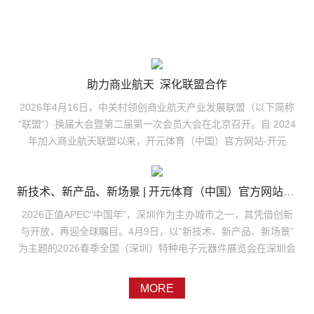
助力商业航天 深化联盟合作
2026年4月16日，中关村领创商业航天产业发展联盟（以下简称
“联盟”）换届大会暨第二届第一次会员大会在北京召开。自 2024
年加入商业航天联盟以来，开元体育（中国）官方网站-开元
SPORTS 电子积极参与联盟建设，依托自身发展实力与行业贡
献，成功当选第二届理事会理事单位，公司总工程师胜鹏作为理
事参会并领取理事证书，此次入选理事单位，彰显公司在商业航
新技术、新产品、新场景 | 开元体育（中国）官方网站-开元 SPORTS 电子亮相2026春季全国（深圳）特种电子元器件展
天领域的行业地位与品牌影响力再上新台阶。中关村领创商业航
2026正值APEC“中国年”，深圳作为主办城市之一，其凭借创新
天产业发展联盟是国内商业航天领域首家在民政部门正式注册的
与开放，再迎全球瞩目。4月9日，以“新技术、新产品、新场景”
行业社会组织，可以在全国开展业务和吸收会员，以“聚焦商业航
为主题的2026春季全国（深圳）特种电子元器件展览会在深圳会
天、推动产业融合、协同创新服务、繁荣产业生态”为宗旨，汇聚
展中心盛大开幕。开元体育（中国）官方网站-开元 SPORTS 电
了全国产业链优势力量。本次大会选举产生的新一届理事会，将
子副董事长郑小丹、副总经理吕鹏带队，携核心技术与创新成果
MORE
为产业注入新动能。开元体育（中国）官方网站-开元 SPORTS
亮相本届展会，以科技实力为行业注入新动能。系列产品亮相，
电子作为国内高可靠电子元器件骨干企业，长期深耕航天配套，