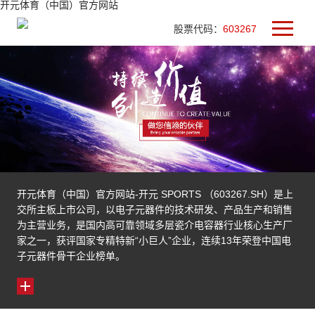
开元体育（中国）官方网站
股票代码：
603267
开元体育（中国）官方网站-开元 SPORTS （603267.SH）是上
交所主板上市公司，以电子元器件的技术研发、产品生产和销售
为主营业务，是国内高可靠领域多层瓷介电容器行业核心生产厂
家之一，获评国家专精特新“小巨人”企业，连续13年荣登中国电
子元器件骨干企业榜单。