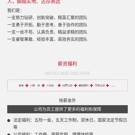
人，脚踏实地、志存高远
我们是：
一支努力钻研、创新突破、精英汇聚的团队
一支勇于开拓、勤于思考、善于协作的团队
一支一丝不苟、认真负责、精益求精的团队
一支睿智果敢、经验丰富、高效务实的团队
薪资福利
WAGES AND WELFARE
除薪金外
公司为员工提供了更多的福利和保障
法定福利：五险一金，五天工作制，双休日，国家法定节假日
等
公司福利：工作餐，带薪年假，健康体检等