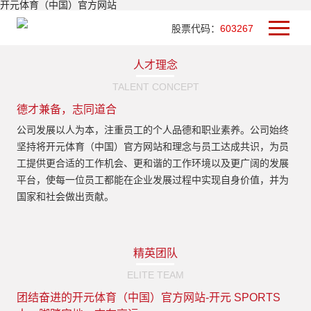
开元体育（中国）官方网站
股票代码：
603267
人才理念
TALENT CONCEPT
德才兼备，志同道合
公司发展以人为本，注重员工的个人品德和职业素养。公司始终
坚持将开元体育（中国）官方网站和理念与员工达成共识，为员
工提供更合适的工作机会、更和谐的工作环境以及更广阔的发展
平台，使每一位员工都能在企业发展过程中实现自身价值，并为
国家和社会做出贡献。
精英团队
ELITE TEAM
团结奋进的开元体育（中国）官方网站-开元 SPORTS