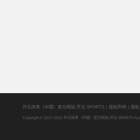
开元体育（中国）官方网站-开元 SPORTS
|
版权声明
|
隐私
Copyright © 2017-2022 开元体育（中国）官方网站-开元 SPORTS ALL R