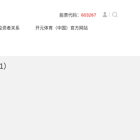
股票代码：
603267
投资者关系
开元体育（中国）官方网站
育（中国）官方网站
>
开元体育（中国）官方网站
>
视频资讯
1）